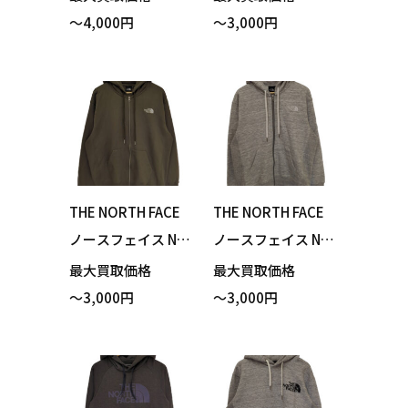
o Hoodie フラワー
eat Wide Hoodie
～4,000円
～3,000円
ロゴフーディ パー
テックエアースウ
カー ブラック Lサ
ェットワイドフー
イズ 買い取りまし
ディ パーカー ブラ
た！
ック Sサイズ 買い
取りました！
THE NORTH FACE
THE NORTH FACE
ノースフェイス NT
ノースフェイス NT
12335 Square Log
12335 Square Log
最大買取価格
最大買取価格
o Full Zip スクエア
o Full Zip スクエア
～3,000円
～3,000円
ロゴフルジップ パ
ロゴフルジップ パ
ーカー ニュートー
ーカー ミックスグ
プ XLサイズ 買い取
レー Mサイズ 買い
りました！
取りました！