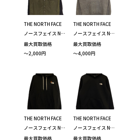
THE NORTH FACE
THE NORTH FACE
ノースフェイス NR
ノースフェイス NT
11961 L/S Nuptse
12338 Flower Log
最大買取価格
最大買取価格
Shirt ロングスリー
o Hoodie フラワー
～2,000円
～4,000円
ブヌプシシャツ ニ
ロゴフーディ パー
ュートープ3 Sサイ
カー ミックスグレ
ズ 買い取りまし
ー XSサイズ 買い取
た！
りました！
THE NORTH FACE
THE NORTH FACE
ノースフェイス NT
ノースフェイス NT
12338 Flower Log
12286 Tech Air Sw
最大買取価格
最大買取価格