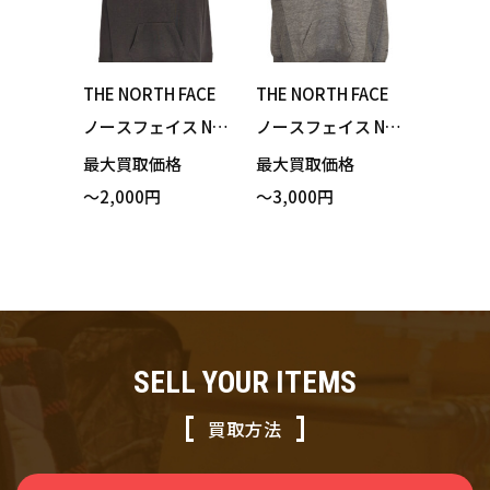
THE NORTH FACE
THE NORTH FACE
ノースフェイス NT
ノースフェイス NT
62077 Color Heat
62135 Back Half D
最大買取価格
最大買取価格
hered Sweat Hood
ome Hoodie バッ
～2,000円
～3,000円
ie カラーヘザード
クハーフドームフ
スウェットフーデ
ーディ パーカー ミ
ィ パーカー グレー
ックスグレー Sサイ
Mサイズ 買い取り
ズ 買い取りまし
ました！
た！
SELL YOUR ITEMS
買取方法