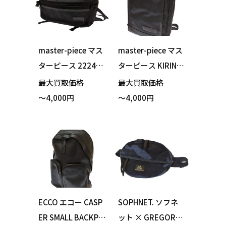
グ サコッシュ ブラ
オーク 買い取りま
ウン 買い取りまし
した！
た！
master-piece マス
master-piece マス
ターピース 222402
ターピース KIRIN
EXCEED-LIMITED
キリン FIRE ファイ
最大買取価格
最大買取価格
メッセンジャーバ
ア別注 01389-F 3W
～4,000円
～4,000円
ッグ ブラック 買い
AY ビジネスバッグ
取りました！
バックパック FIRE2
0周年 2019懸賞キ
ャンペーン 買い取
りました！
ECCO エコー CASP
SOPHNET. ソフネ
ER SMALL BACKPA
ット × GREGORY