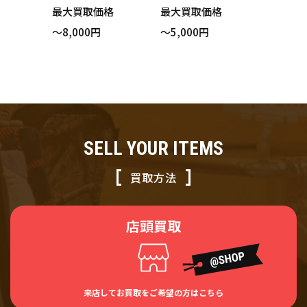
CK SOFT LEATHER
グレゴリー TAIL MA
最大買取価格
最大買取価格
リュックサック ブ
TE テールメイト ウ
～8,000円
～5,000円
ラック 保存袋付き
エストバッグ ネイ
買い取りました！
ビー カモフラージ
ュ 買い取りまし
た！
SELL YOUR ITEMS
買取方法
店頭買取
来店してお買取をご希望の方はこちら