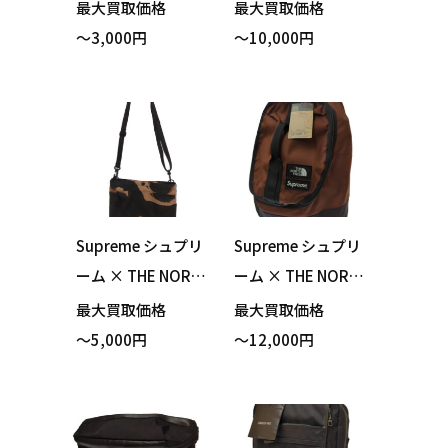
er Pouch Set クラ
ストル FCRB-2201
最大買取価格
最大買取価格
ッチバッグ ポーチ
04 SMALL TOTE BA
～3,000円
～10,000円
3点セット ブラック
G スモールトート
買い取りました！
バッグ ブラック シ
ョルダーベルト付
き 買い取りまし
た！
Supreme シュプリ
Supreme シュプリ
ーム × THE NORT
ーム × THE NORT
H FACE ノースフェ
H FACE ノースフェ
最大買取価格
最大買取価格
イス 21AW NM721
イス 22AW NM822
～5,000円
～12,000円
54I Bleached Deni
92I ST BACK PACK
m Print Shoulder B
バックパック リュ
ag ショルダーバッ
ックサック ダーク