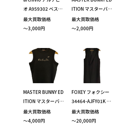
オ A959302 ベスト
ITION マスターバニ
メッシュ ホワイト
ーエディション 75
最大買取価格
最大買取価格
サイズ38 買い取り
9-0273902 バイヤ
～3,000円
～2,000円
ました！
スロゴ ニット ベス
ト ホワイト サイズ
1 買い取りました！
MASTER BUNNY ED
FOXEY フォクシー
ITION マスターバニ
34464-AJFY01K ジ
ーエディション 75
レ ブラック フリー
最大買取価格
最大買取価格
9-1173302 ベスト
サイズ 買い取りま
～4,000円
～20,000円
グレー サイズ1 買
した！