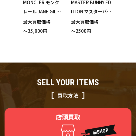
MONCLER モンク
MASTER BUNNY ED
レール JANE GILET
ITION マスターバニ
ダウンベスト ブラ
ーエディション 15
最大買取価格
最大買取価格
ック プリーツ サイ
9-173346 ベスト
～35,000円
～2500円
ズ0 買い取りまし
レッド ボーダー サ
た！
イズ1
SELL YOUR ITEMS
買取方法
店頭買取