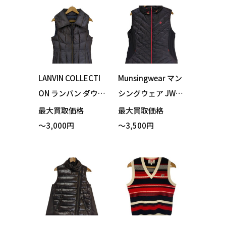
い取りました！
LANVIN COLLECTI
Munsingwear マン
ON ランバン ダウン
シングウェア JWLK
ベスト ネイビー サ
653 アウターベス
最大買取価格
最大買取価格
イズ38 買い取りま
ト ダウンベスト ネ
～3,000円
～3,500円
した！
イビー 3Lサイズ 買
い取りました！