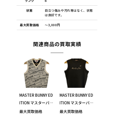
ランク
B
状態
目立つ傷みや汚れ等はなく、状態
は良好です。
最大買取価格
～3,000円
関連商品の買取実績
MASTER BUNNY ED
MASTER BUNNY ED
ITION マスターバニ
ITION マスターバニ
ーエディション 75
ーエディション 75
最大買取価格
最大買取価格