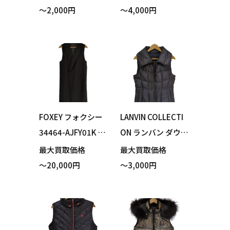
9-0273902 バイヤ
9-1173302 ベスト
～2,000円
～4,000円
スロゴ ニット ベス
グレー サイズ1 買
ト ホワイト サイズ
い取りました！
1 買い取りました！
FOXEY フォクシー
LANVIN COLLECTI
34464-AJFY01K ジ
ON ランバン ダウン
レ ブラック フリー
ベスト ネイビー サ
最大買取価格
最大買取価格
サイズ 買い取りま
イズ38 買い取りま
～20,000円
～3,000円
した！
した！