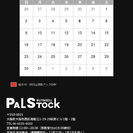
日
月
火
水
木
金
土
26
27
28
29
30
31
1
2
3
4
5
6
7
8
9
10
11
12
13
14
15
16
17
18
19
20
21
22
23
24
25
26
27
28
29
30
31
1
2
3
4
5
毎月10・20日は買取アップDAY
〒550-0015
大阪府大阪市西区南堀江1-19-29萩原ビル 1階・2階
TEL 06-6535-8650
営業時間 12:00～20:00（買取受付は19:00締切）
定休日 年中無休（夏期棚卸日・12月31日・1月1日を除く）