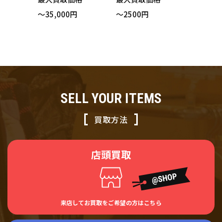
ック プリーツ サイ
9-173346 ベスト
～35,000円
～2500円
ズ0 買い取りまし
レッド ボーダー サ
た！
イズ1
SELL YOUR ITEMS
買取方法
店頭買取
来店してお買取をご希望の方はこちら