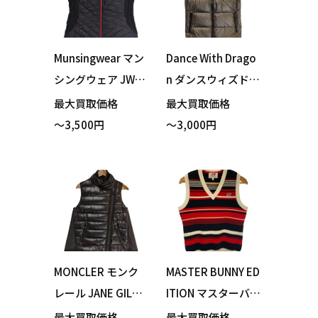
Munsingwear マン
Dance With Drago
シングウェア JWLK
n ダンスウィズドラ
653 アウターベス
ゴン D2-502700 ダ
最大買取価格
最大買取価格
ト ダウンベスト ネ
ウンベスト フード
～3,500円
～3,000円
イビー 3Lサイズ 買
着脱可 グレー シル
い取りました！
バー サイズ3 買い
取りました！
MONCLER モンク
MASTER BUNNY ED
レール JANE GILET
ITION マスターバニ
ダウンベスト ブラ
ーエディション 15
最大買取価格
最大買取価格