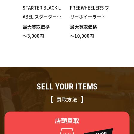
STARTER BLACK L
FREEWHEELERS フ
ABEL スターターブ
リーホイーラーズ T
ラックレーベル Chi
HE VANISHING WES
最大買取価格
最大買取価格
cago Bulls シカ
T ヴァニシングウエ
～3,000円
～10,000円
ゴ・ブルズ ナイロ
スト 506XX デニム
ンジャケット レッ
ジャケット サイズ3
ド XXLサイズ 買い
8 買い取りました！
取りました！
SELL YOUR ITEMS
買取方法
店頭買取