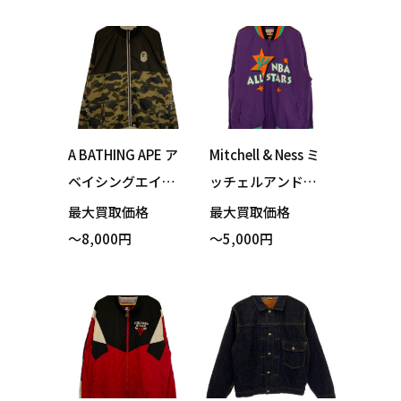
ット ブラック Mサ
ット リバーシブル
イズ 買い取りまし
カーキ カモフラー
た！
ジュ XXLサイズ 買
い取りました！
A BATHING APE ア
Mitchell & Ness ミ
ベイシングエイプ
ッチェルアンドネ
ジャケット カーキ
ス NBA ALL STAR ト
最大買取価格
最大買取価格
カモフラージュ XL
ラックジャケット
～8,000円
～5,000円
サイズ 買い取りま
パープル 2XLサイ
した！
ズ 買い取りまし
た！