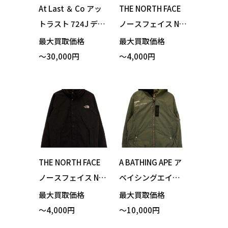
At Last ＆ Co アッ
THE NORTH FACE
トラスト 724J デニ
ノースフェイス NP
ムジャケット イン
72131 Hydrena Wi
最大買取価格
最大買取価格
ディゴ サイズ38 買
nd Jacket ハイドレ
～30,000円
～4,000円
い取りました！
ナウィンドジャケ
ット マウンテンブ
ルー Mサイズ 買い
取りました！
THE NORTH FACE
A BATHING APE ア
ノースフェイス NP
ベイシングエイプ A
72131 Hydrena Wi
APLJM7449XXH AA
最大買取価格
最大買取価格
nd Jacket ハイドレ
PE REVERSIBLE JA
～4,000円
～10,000円
ナウィンドジャケ
CKET MA-1 ジャケ