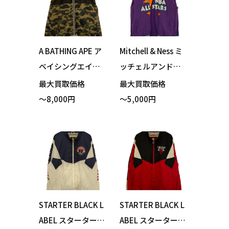
た！
ジュ XXLサイズ 買
い取りました！
A BATHING APE ア
Mitchell & Ness ミ
ベイシングエイプ
ッチェルアンドネ
ジャケット カーキ
ス NBA ALL STAR ト
最大買取価格
最大買取価格
カモフラージュ XL
ラックジャケット
～8,000円
～5,000円
サイズ 買い取りま
パープル 2XLサイ
した！
ズ 買い取りまし
た！
STARTER BLACK L
STARTER BLACK L
ABEL スターターブ
ABEL スターターブ