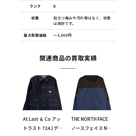
ランク
B
状態
目立つ傷みや汚れ等はなく、状態
は良好です。
最大買取価格
～3,000円
関連商品の買取実績
At Last ＆ Co アッ
THE NORTH FACE
トラスト 724J デニ
ノースフェイス NP