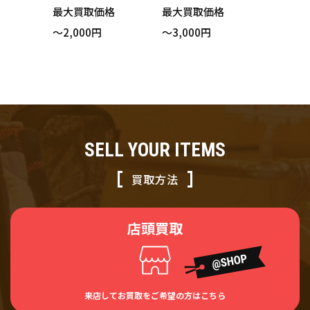
ラックレーベル Wa
ラックレーベル Chi
最大買取価格
最大買取価格
shington Wizards
cago Bulls シカ
～2,000円
～3,000円
ワシントン・ウィ
ゴ・ブルズ ナイロ
ザーズ ナイロンジ
ンジャケット レッ
ャケット ホワイト
ド XXLサイズ 買い
XXLサイズ 買い取
取りました！
りました！
SELL YOUR ITEMS
買取方法
店頭買取
来店してお買取をご希望の方はこちら