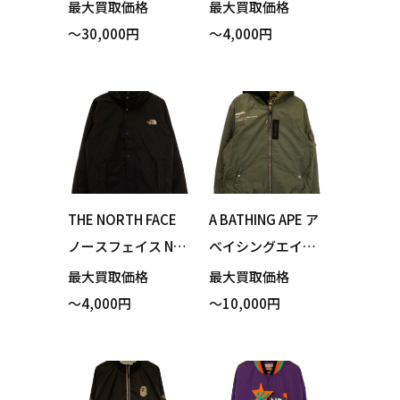
ムジャケット イン
72131 Hydrena Wi
最大買取価格
最大買取価格
ディゴ サイズ38 買
nd Jacket ハイドレ
～30,000円
～4,000円
い取りました！
ナウィンドジャケ
ット マウンテンブ
ルー Mサイズ 買い
取りました！
THE NORTH FACE
A BATHING APE ア
ノースフェイス NP
ベイシングエイプ A
72131 Hydrena Wi
APLJM7449XXH AA
最大買取価格
最大買取価格
nd Jacket ハイドレ
PE REVERSIBLE JA
～4,000円
～10,000円
ナウィンドジャケ
CKET MA-1 ジャケ
ット ブラック Mサ
ット リバーシブル
イズ 買い取りまし
カーキ カモフラー